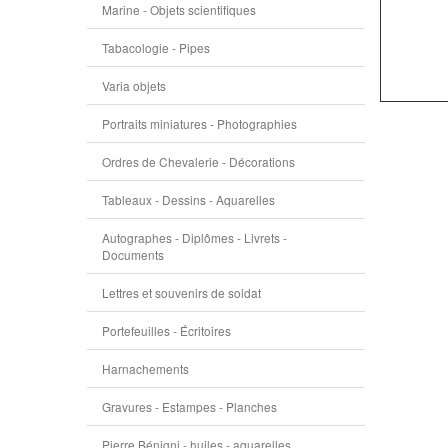
Marine - Objets scientifiques
Tabacologie - Pipes
Varia objets
Portraits miniatures - Photographies
Ordres de Chevalerie - Décorations
Tableaux - Dessins - Aquarelles
Autographes - Diplômes - Livrets -
Documents
Lettres et souvenirs de soldat
Portefeuilles - Écritoires
Harnachements
Gravures - Estampes - Planches
Pierre Bénigni - huiles - aquarelles