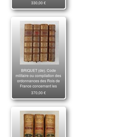
gens de guerre.
330,00 €
BRIQUET (de). Code
militaire ou compilation des
ordonnances des Rois de
France concernant les
gens de guerre.
370,00 €