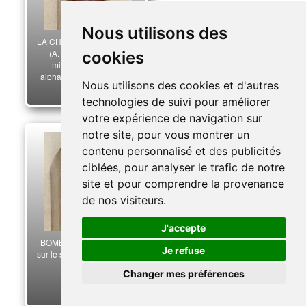
Nous utilisons des
LA CHESNAYE DES BOIS
(A. de). Dictionnaire
cookies
militaire ou recueil
alphabétique de tous les
Nous utilisons des cookies et d'autres
termes propres à l'art de la
150,00 €
guerre.
technologies de suivi pour améliorer
votre expérience de navigation sur
notre site, pour vous montrer un
contenu personnalisé et des publicités
ciblées, pour analyser le trafic de notre
site et pour comprendre la provenance
de nos visiteurs.
J'accepte
BOMBELLES. Mémoires
Je refuse
sur le service journalier de
l'infanterie.
Changer mes préférences
230,00 €