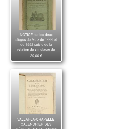
NOTICE sur les deux
sièges de Metz de 1444 et
de 1552 suivie de la
relation du simulacre du
siège de cette ville pendant
20,00 €
septembre 1844 et des
opérations des camps de la
Moselle.
VALLAT-LA-CHAPELLE.
CALENDRIER DES
RÈGLEMENTS ou notices