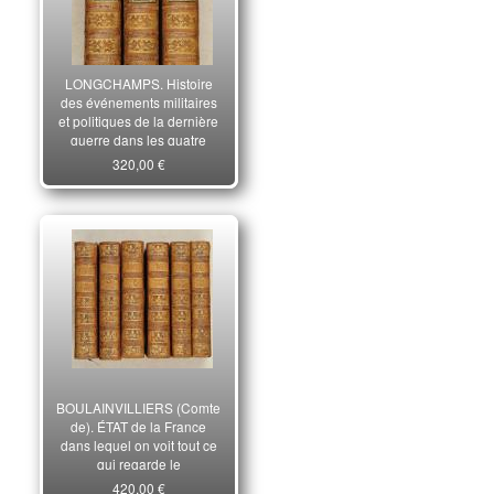
LONGCHAMPS. Histoire
des événements militaires
et politiques de la dernière
guerre dans les quatre
parties du monde. 3e
320,00 €
édition revue, corrigée et
augmentée.
BOULAINVILLIERS (Comte
de). ÉTAT de la France
dans lequel on voit tout ce
qui regarde le
gouvernement.
420,00 €