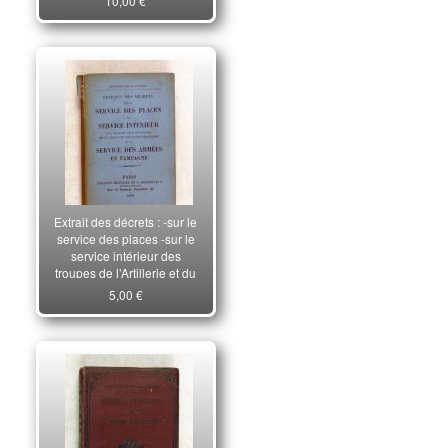
10,00 €
Extrait des décrets : -sur le
service des places -sur le
service intérieur des
troupes de l’Artillerie et du
train des équipages
5,00 €
militaires -et sur le service
des armées en campagne