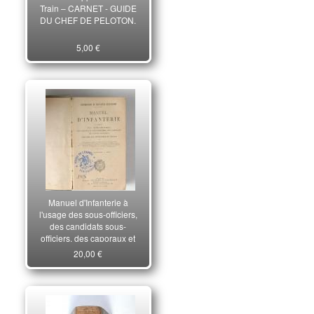
Train – CARNET - GUIDE
DU CHEF DE PELOTON.
5,00 €
Manuel d'Infanterie à
l'usage des sous-officiers,
des candidats sous-
officiers, des caporaux et
élèves caporaux.
20,00 €