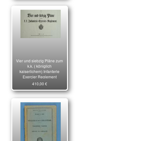
Vier und siebzig Pläne zum
k.k. ( königlich
kaiserlichem) Infanterie
Exercier Reglement
410,00 €