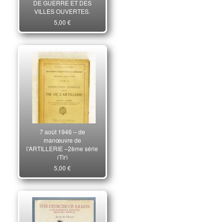
DE GUERRE ET DES
VILLES OUVERTES,
PARIS 1898.
5,00 €
7 août 1946 – de
manœuvre de
l’ARTILLERIE –2ème série
(Tir)
5,00 €