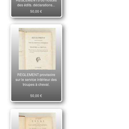
des édits, déclarations,..
1765.
50,00 €
RÈGLEMENT provisoire
sur le service intérieur des
troupes à cheval.
50,00 €