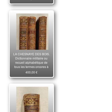
LA CHESNAYE DES BOIS.
Dictionnaire militaire ou
recueil alphabétique de
tous les termes propres à
l'art de la guerre.
400,00 €