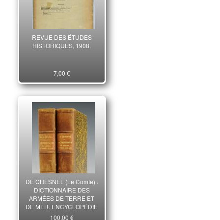
REVUE DES ÉTUDES
HISTORIQUES, 1908.
7,00 €
DE CHESNEL (Le Comte) :
DICTIONNAIRE DES
ARMÉES DE TERRE ET
DE MER, ENCYCLOPÉDIE
MILITAIRE ET MARITIME, 2
100,00 €