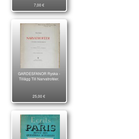
7,00 €
GARDESFANOR Ryska -
Tillägg Till Narvatroféer.
25,00 €