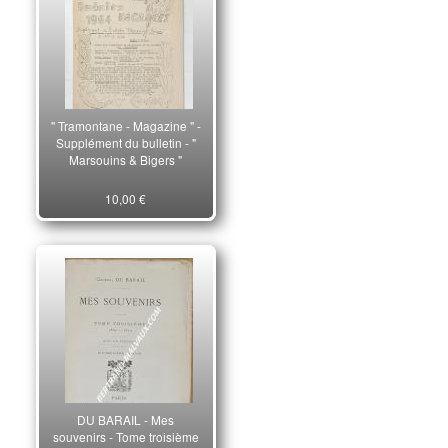
" Tramontane - Magazine " -
Supplément du bulletin - "
Marsouins & Bigers "
10,00 €
DU BARAIL - Mes
souvenirs - Tome troisième