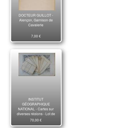
DOCTEUR GUILLOT -
Alençon, Garnison de
Cavalerie
7,00 €
INSTITUT
GÉOGRAPHIQUE
NATIONAL - Cartes sur
diverses régions - Lot de
16 cartes.
70,00 €