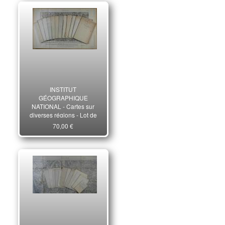
INSTITUT
GÉOGRAPHIQUE
NATIONAL - Cartes sur
diverses régions - Lot de
14 cartes
70,00 €