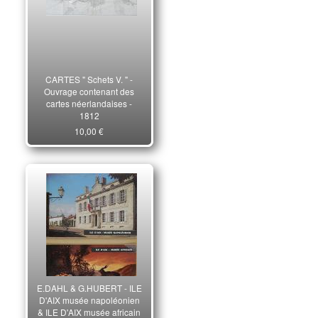
CARTES " Schets V. " -
Ouvrage contenant des
cartes néerlandaises -
1812
10,00 €
E.DAHL & G.HUBERT - ILE
D'AIX musée napoléonien
& ILE D'AIX musée africain