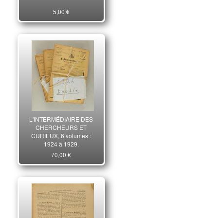
5,00 €
L'INTERMÉDIAIRE DES
CHERCHEURS ET
CURIEUX, 6 volumes :
1924 à 1929.
70,00 €