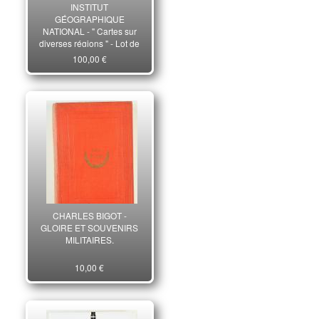
INSTITUT
GÉOGRAPHIQUE
NATIONAL - " Cartes sur
diverses régions " - Lot de
14 cartes
100,00 €
CHARLES BIGOT -
GLOIRE ET SOUVENIRS
MILITAIRES.
10,00 €