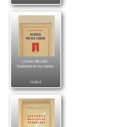
tomes. 30358
Lt Com. MILLER -
Daybreak for our carrier.
10,00 €